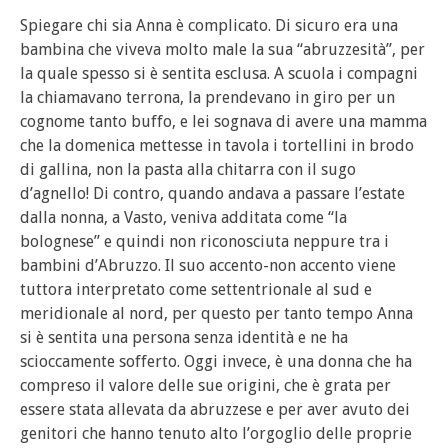
Spiegare chi sia Anna è complicato. Di sicuro era una
bambina che viveva molto male la sua “abruzzesità”, per
la quale spesso si è sentita esclusa. A scuola i compagni
la chiamavano terrona, la prendevano in giro per un
cognome tanto buffo, e lei sognava di avere una mamma
che la domenica mettesse in tavola i tortellini in brodo
di gallina, non la pasta alla chitarra con il sugo
d’agnello! Di contro, quando andava a passare l’estate
dalla nonna, a Vasto, veniva additata come “la
bolognese” e quindi non riconosciuta neppure tra i
bambini d’Abruzzo. Il suo accento-non accento viene
tuttora interpretato come settentrionale al sud e
meridionale al nord, per questo per tanto tempo Anna
si è sentita una persona senza identità e ne ha
scioccamente sofferto. Oggi invece, è una donna che ha
compreso il valore delle sue origini, che è grata per
essere stata allevata da abruzzese e per aver avuto dei
genitori che hanno tenuto alto l’orgoglio delle proprie