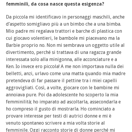
femminili, da cosa nasce questa esigenza?
Da piccola mi identificavo in personaggi maschili, anche
d’aspetto somigliavo più a un bimbo che a una bimba.
Mio padre mi regalava trattori e barche di plastica con
cui giocavo volentieri, le bambole mi piacevano ma la
Barbie proprio no. Non mi sembrava un oggetto utile al
divertimento, perché si trattava di una ragazza grande
interessata solo alla minigonna, alle acconciature e a
Ken. Io invece ero piccola! A me non importava nulla dei
belletti, anzi, urlavo come una matta quando mia madre
pretendeva di far passare il pettine tra i miei capelli
aggrovigliati. Così, a volte, giocare con le bambine mi
annoiava pure. Poi da adolescente ho scoperto la mia
femminilità; ho imparato ad ascoltarla, assecondarla e
ho compreso il gusto di mostrarla. Ho cominciato a
provare interesse per testi di autrici donne e mi è
venuto spontaneo scrivere a mia volta storie al
femminile. Oggi racconto storie di donne perché mi