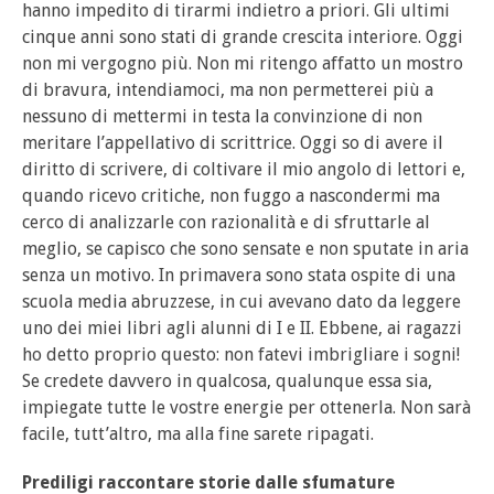
hanno impedito di tirarmi indietro a priori. Gli ultimi
cinque anni sono stati di grande crescita interiore. Oggi
non mi vergogno più. Non mi ritengo affatto un mostro
di bravura, intendiamoci, ma non permetterei più a
nessuno di mettermi in testa la convinzione di non
meritare l’appellativo di scrittrice. Oggi so di avere il
diritto di scrivere, di coltivare il mio angolo di lettori e,
quando ricevo critiche, non fuggo a nascondermi ma
cerco di analizzarle con razionalità e di sfruttarle al
meglio, se capisco che sono sensate e non sputate in aria
senza un motivo. In primavera sono stata ospite di una
scuola media abruzzese, in cui avevano dato da leggere
uno dei miei libri agli alunni di I e II. Ebbene, ai ragazzi
ho detto proprio questo: non fatevi imbrigliare i sogni!
Se credete davvero in qualcosa, qualunque essa sia,
impiegate tutte le vostre energie per ottenerla. Non sarà
facile, tutt’altro, ma alla fine sarete ripagati.
Prediligi raccontare storie dalle sfumature