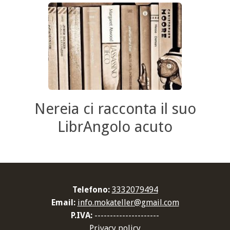
Nereia ci racconta il suo
LibrAngolo acuto
Telefono:
3332079494
Email:
info.mokateller@gmail.com
P.IVA:
---------------------
Privacy policy