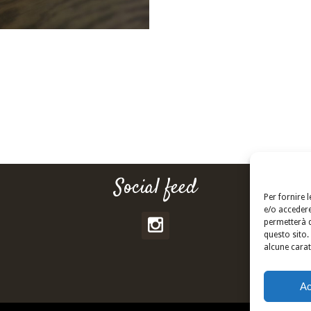
Social feed
Per fornire 
e/o accedere
permetterà d
questo sito.
alcune carat
Ac