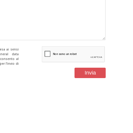
resa ai sensi
neral data
cconsento al
er l’invio di