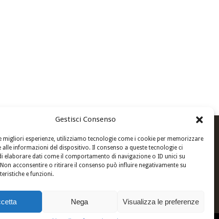
Gestisci Consenso
Newsletter
le migliori esperienze, utilizziamo tecnologie come i cookie per memorizzare
 alle informazioni del dispositivo. Il consenso a queste tecnologie ci
i elaborare dati come il comportamento di navigazione o ID unici su
 Non acconsentire o ritirare il consenso può influire negativamente su
teristiche e funzioni.
Privacy: Acconsento al trattamento
dei dati personali
cetta
Nega
Visualizza le preferenze