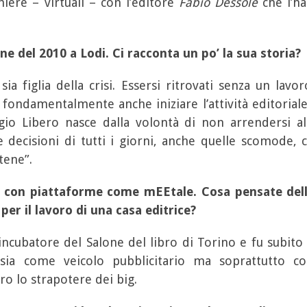
iere – virtuali – con l’editore
Fabio Dessole
che l’ha
ne del 2010 a Lodi. Ci racconta un po’ la sua storia?
ia figlia della crisi. Essersi ritrovati senza un lavo
e fondamentalmente anche iniziare l’attività editorial
io Libero nasce dalla volontà di non arrendersi al
e decisioni di tutti i giorni, anche quelle scomode,
atene”.
 con piattaforme come mEEtale. Cosa pensate della 
 per il lavoro di una casa editrice?
ncubatore del Salone del libro di Torino e fu subito 
 sia come veicolo pubblicitario ma soprattutto c
ro lo strapotere dei big.