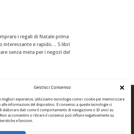
mprare i regali di Natale prima
ro interessante e rapido… 5 libri
gare senza meta per i negozi del
Gestisci Consenso
Newsletter
le migliori esperienze, utilizziamo tecnologie come i cookie per memorizzare
 alle informazioni del dispositivo. Il consenso a queste tecnologie ci
i elaborare dati come il comportamento di navigazione o ID unici su
 Non acconsentire o ritirare il consenso può influire negativamente su
teristiche e funzioni.
Privacy: Acconsento al trattamento
dei dati personali