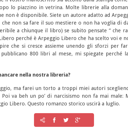
 dopo lo piazzino in vetrina. Molte librerie alla doma
e non è disponibile. Siete un autore adatto ad Arpeg
 che non sa fare il suo mestiere o non ha voglia di da
ribile a chiunque il libro) se subito pensate “ che ra
Libero perché è Arpeggio Libero che ha scelto voi e non
apire che si cresce assieme unendo gli sforzi per fa
i pubblicano 800 libri al mese, mi spiegate perché la
ncare nella nostra libreria?
eggio, ma farei un torto a troppi miei autori sceglie
o. Poi va beh un po’ di narcisismo non fa mai male:
gio Libero. Questo romanzo storico uscirà a luglio.