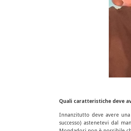
Quali caratteristiche deve a
Innanzitutto deve avere una s
successo) astenetevi dal ma
Mondadori non è possibile che