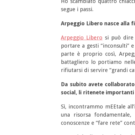
Ho scambiato quattro chiacch
segue i passi.
Arpeggio Libero nasce alla fi
Arpeggio Libero
si può dire s
portare a gesti “inconsulti” 
parte è proprio così, Arpegg
battagliero lo portiamo nell
rifiutarsi di servire “grandi c
Da subito avete collaborato
social, li ritenete importanti
Sì, incontrammo mEEtale all’i
una risorsa fondamentale,
conoscenze e “fare rete” cont